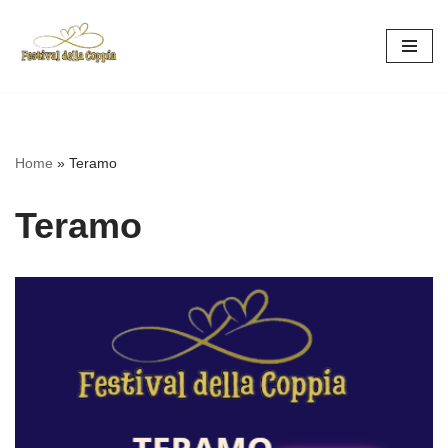
Vai
al
contenuto
Home
»
Teramo
Teramo