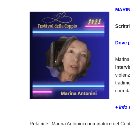
MARIN
Scrittr
Dove p
Marina 
Interv
violenz
tradime
correda
+ Info
Relatrice : Marina Antonini coordinatrice del Cent