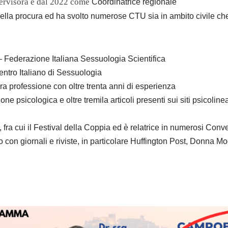
ervisora e dal 2022 come
Coordinatrice regionale
 della procura ed ha svolto numerose CTU sia in ambito civile c
 Federazione Italiana Sessuologia Scientifica
ntro Italiano di Sessuologia
a professione con oltre trenta anni di esperienza
ne psicologica e oltre tremila articoli presenti sui siti psicolinea.
, fra cui il Festival della Coppia ed è relatrice in numerosi Conv
o con giornali e riviste, in particolare Huffington Post, Donna